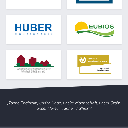
„Tanne Thalheim, uns’re Liebe, uns’re Mannschaft,
unser Stolz,
unser Verein, Tanne Thalheim”