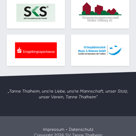
„Tanne Thalheim, uns’re Liebe, uns’re Mannschaft,
unser Stolz,
unser Verein, Tanne Thalheim”
Impressum
•
Datenschutz
Copyright 2026 SV Tanne Thalheim