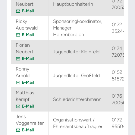
0172
Neubert
Hauptbuchhalterin
7005242
E-Mail
Ricky
Sponsoringkoordinator,
0172
Auerswald
Manager
3524466
Herrenbereich
E-Mail
Florian
0174
Neubert
Jugendleiter Kleinfeld
7207506
E-Mail
Ronny
0152
Arnold
Jugendleiter Großfeld
51872694
E-Mail
Matthias
0176
Kempf
Schiedsrichterobmann
70056215
E-Mail
Jens
Organisationswart /
0172
Voggenreiter
Ehrenamtsbeauftragter
9550481
E-Mail