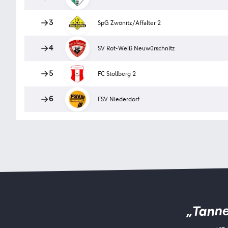
„Tanne
un