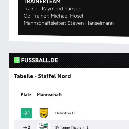
TRAINERTEAM
Trainer: Raymond Pampel
Co-Trainer: Michael Hösel
Mannschaftsleiter: Steven Hänselmann