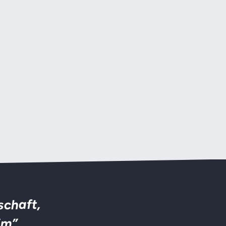
schaft,
im”