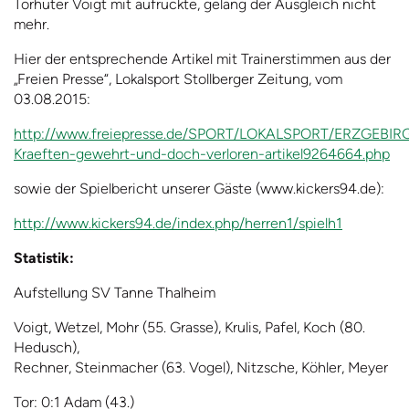
Torhüter Voigt mit aufrückte, gelang der Ausgleich nicht
mehr.
Hier der entsprechende Artikel mit Trainerstimmen aus der
„Freien Presse“, Lokalsport Stollberger Zeitung, vom
03.08.2015:
http://www.freiepresse.de/SPORT/LOKALSPORT/ERZGEBIR
Kraeften-gewehrt-und-doch-verloren-artikel9264664.php
sowie der Spielbericht unserer Gäste (www.kickers94.de):
http://www.kickers94.de/index.php/herren1/spielh1
Statistik:
Aufstellung SV Tanne Thalheim
Voigt, Wetzel, Mohr (55. Grasse), Krulis, Pafel, Koch (80.
Hedusch),
Rechner, Steinmacher (63. Vogel), Nitzsche, Köhler, Meyer
Tor: 0:1 Adam (43.)