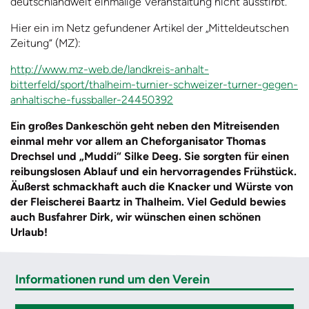
deutschlandweit einmalige Veranstaltung nicht ausstirbt.
Hier ein im Netz gefundener Artikel der „Mitteldeutschen
Zeitung“ (MZ):
http://www.mz-web.de/landkreis-anhalt-
bitterfeld/sport/thalheim-turnier-schweizer-turner-gegen-
anhaltische-fussballer-24450392
Ein großes Dankeschön geht neben den Mitreisenden
einmal mehr vor allem an Cheforganisator Thomas
Drechsel und „Muddi“ Silke Deeg. Sie sorgten für einen
reibungslosen Ablauf und ein hervorragendes Frühstück.
Äußerst schmackhaft auch die Knacker und Würste von
der Fleischerei Baartz in Thalheim. Viel Geduld bewies
auch Busfahrer Dirk, wir wünschen einen schönen
Urlaub!
Informationen rund um den Verein