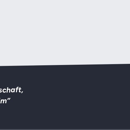
schaft,
im”