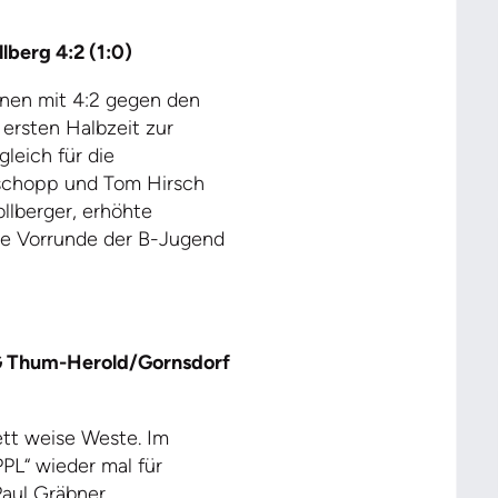
lberg 4:2 (1:0)
nnen mit 4:2 gegen den
 ersten Halbzeit zur
leich für die
oschopp und Tom Hirsch
ollberger, erhöhte
ie Vorrunde der B-Jugend
G Thum-Herold/Gornsdorf
ett weise Weste. Im
PL“ wieder mal für
 Paul Gräbner