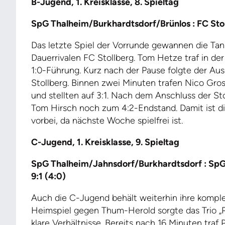
B-Jugend, 1. Kreisklasse, 8. Spieltag
SpG Thalheim/Burkhardtsdorf/Brünlos : FC Stol
Das letzte Spiel der Vorrunde gewannen die Ta
Dauerrivalen FC Stollberg. Tom Hetze traf in der
1:0-Führung. Kurz nach der Pause folgte der Ausg
Stollberg. Binnen zwei Minuten trafen Nico Gr
und stellten auf 3:1. Nach dem Anschluss der St
Tom Hirsch noch zum 4:2-Endstand. Damit ist d
vorbei, da nächste Woche spielfrei ist.
C-Jugend, 1. Kreisklasse, 9. Spieltag
SpG Thalheim/Jahnsdorf/Burkhardtsdorf : Sp
9:1 (4:0)
Auch die C-Jugend behält weiterhin ihre kompl
Heimspiel gegen Thum-Herold sorgte das Trio „P
klare Verhältnisse. Bereits nach 16 Minuten traf