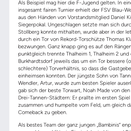
Als Beispiel mag hier die F-Jugend gelten. In e
insgesamt fairen Turnier erhielt der FSV Blau-
aus den Händen von Vorstandsmitglied Daniel K
Siegerpokal. Ungeschlagen setzte man sich durc
Stollberg konnte mithalten, wurde aber in der l
durch ein Tor von Rekord-Torschütze Thomas Kla
bezwungen. Ganz knapp ging es auf den Rängen d
punktgleich trennte Thalheim 1, Thalheim 2 und
Burkhardtsdorf jeweils das um ein Tor bessere (
schlechtere) Torverhältnis, so dass die Gastgeb
einheimsen konnten. Der jüngste Sohn von Tan
Wendler, Artur, wurde zum besten Spieler auser
gab sich der beste Torwart, Noah Made von den
Drei-Tannen-Städtern: Er prallte im ersten Spie
zusammen und humpelte vom Feld, um gleich dar
Comeback zu geben.
Als bestes Team der ganz jungen „Bambinis“ en