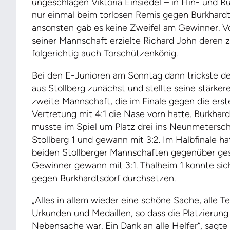
ungeschlagen Viktoria Einsiedel – in Hin- und 
nur einmal beim torlosen Remis gegen Burkhardt
ansonsten gab es keine Zweifel am Gewinner. Vo
seiner Mannschaft erzielte Richard John deren
folgerichtig auch Torschützenkönig.
Bei den E-Junioren am Sonntag dann trickste de
aus Stollberg zunächst und stellte seine stärkere
zweite Mannschaft, die im Finale gegen die ers
Vertretung mit 4:1 die Nase vorn hatte. Burkhardt
musste im Spiel um Platz drei ins Neunmetersc
Stollberg 1 und gewann mit 3:2. Im Halbfinale ha
beiden Stollberger Mannschaften gegenüber ge
Gewinner gewann mit 3:1. Thalheim 1 konnte sich
gegen Burkhardtsdorf durchsetzen.
„Alles in allem wieder eine schöne Sache, alle 
Urkunden und Medaillen, so dass die Platzierung 
Nebensache war. Ein Dank an alle Helfer“, sagte 