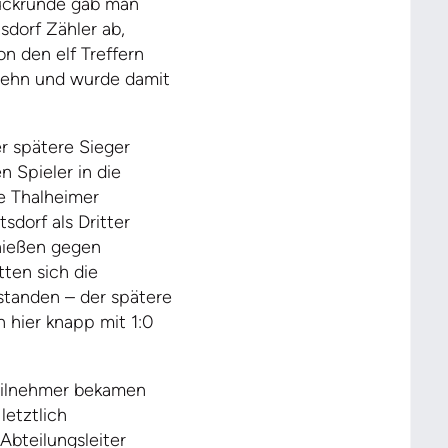
Rückrunde gab man
sdorf Zähler ab,
n den elf Treffern
 zehn und wurde damit
r spätere Sieger
n Spieler in die
te Thalheimer
sdorf als Dritter
hießen gegen
tten sich die
standen – der spätere
 hier knapp mit 1:0
Teilnehmer bekamen
letztlich
Abteilungsleiter