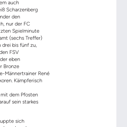
inem auch
Weiß Scharzenberg
inder den
h, nur der FC
etzten Spielminute
mt (sechs Treffer)
rei bis fünf zu,
 den FSV
oder eben
er Bronze
ne-Männertrainer René
koren. Kämpferisch
l mit dem Pfosten
auf sein starkes
puppte sich