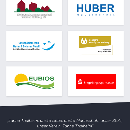
„Tanne Thalheim, uns’re Liebe, uns’re Mannschaft,
unser Stolz,
unser Verein, Tanne Thalheim”