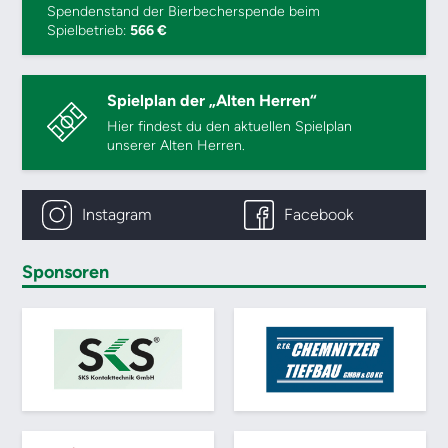
Spendenstand der Bierbecherspende beim
Spielbetrieb:
566 €
Spielplan der „Alten Herren“
Hier findest du den aktuellen Spielplan
unserer Alten Herren.
Instagram
Facebook
Sponsoren