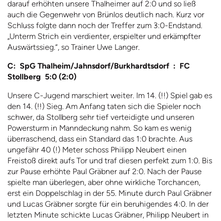
darauf erhöhten unsere Thalheimer auf 2:0 und so ließ
auch die Gegenwehr von Brünlos deutlich nach. Kurz vor
Schluss folgte dann noch der Treffer zum 3:0-Endstand.
„Unterm Strich ein verdienter, erspielter und erkämpfter
Auswärtssieg.“, so Trainer Uwe Langer.
C: SpG Thalheim/Jahnsdorf/Burkhardtsdorf : FC
Stollberg 5:0 (2:0)
Unsere C-Jugend marschiert weiter. Im 14. (!!) Spiel gab es
den 14. (!!) Sieg. Am Anfang taten sich die Spieler noch
schwer, da Stollberg sehr tief verteidigte und unseren
Powersturm in Manndeckung nahm. So kam es wenig
überraschend, dass ein Standard das 1:0 brachte. Aus
ungefähr 40 (!) Meter schoss Philipp Neubert einen
Freistoß direkt aufs Tor und traf diesen perfekt zum 1:0. Bis
zur Pause erhöhte Paul Gräbner auf 2:0. Nach der Pause
spielte man überlegen, aber ohne wirkliche Torchancen,
erst ein Doppelschlag in der 55. Minute durch Paul Gräbner
und Lucas Gräbner sorgte für ein beruhigendes 4:0. In der
letzten Minute schickte Lucas Gräbner, Philipp Neubert in