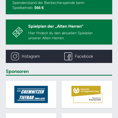
Spendenstand der Bierbecherspende beim
Spielbetrieb:
566 €
Spielplan der „Alten Herren“
Hier findest du den aktuellen Spielplan
unserer Alten Herren.
Instagram
Facebook
Sponsoren