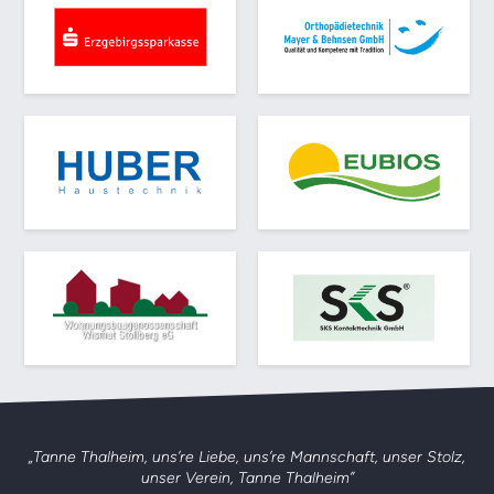
„Tanne Thalheim, uns’re Liebe, uns’re Mannschaft,
unser Stolz,
unser Verein, Tanne Thalheim”