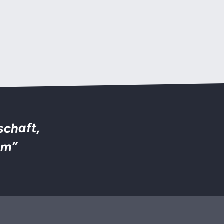
schaft,
im”