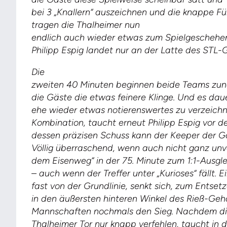
bei 3 „Knallern“ auszeichnen und die knappe Fü
tragen die Thalheimer nun
endlich auch wieder etwas zum Spielgeschehen
Philipp Espig landet nur an der Latte des STL-
Die
zweiten 40 Minuten beginnen beide Teams zunä
die Gäste die etwas feinere Klinge. Und es daue
ehe wieder etwas notierenswertes zu verzeichn
Kombination, taucht erneut Philipp Espig vor 
dessen präzisen Schuss kann der Keeper der Gä
Völlig überraschend, wenn auch nicht ganz un
dem Eisenweg“ in der 75. Minute zum
1:1-Ausgl
– auch wenn der Treffer unter „Kurioses“ fällt.
fast von der Grundlinie, senkt sich, zum Entse
in den äußersten hinteren Winkel des Rieß-Geh
Mannschaften nochmals den Sieg. Nachdem die 
Thalheimer Tor nur knapp verfehlen, taucht in d