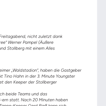
reitagabend, nicht zuletzt dank
eree“ Werner Pampel (Äußere
und Stollberg mit einem Alles
heimer „Waldstadion“, haben die Gastgeber
kt Tino Hahn in der 3. Minute Youngster
det den Keeper der Stollberger
 sich beide Teams und das
6-ern statt. Nach 20 Minuten haben
 Tanne-Keeper Gerd Rieß kann sich