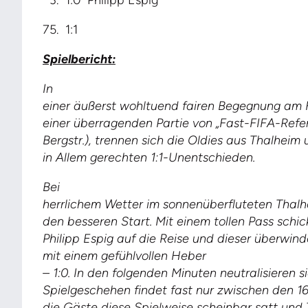
3. 1:0 Philipp Espig
75. 1:1
Spielbericht:
In
einer äußerst wohltuend fairen Begegnung am F
einer überragenden Partie von „Fast-FIFA-Ref
Bergstr.), trennen sich die Oldies aus Thalheim 
in Allem gerechten 1:1-Unentschieden.
Bei
herrlichem Wetter im sonnenüberfluteten Thal
den besseren Start. Mit einem tollen Pass schic
Philipp Espig auf die Reise und dieser überwin
mit einem gefühlvollen
Heber
– 1:0. In den folgenden Minuten neutralisieren
Spielgeschehen findet fast nur zwischen den 1
die Gäste diese Spielweise scheinbar satt und