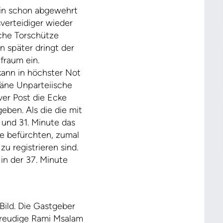
Ein schon abgewehrt
verteidiger wieder
ache Torschütze
n später dringt der
fraum ein.
kann in höchster Not
räne Unparteiische
ver Post die Ecke
eben. Als die die mit
und 31. Minute das
e befürchten, zumal
u registrieren sind.
 in der 37. Minute
 Bild. Die Gastgeber
ffreudige Rami Msalam