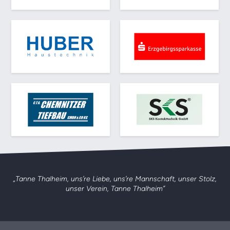
„Tanne Thalheim, uns’re Liebe, uns’re Mannschaft,
unser Stolz,
unser Verein, Tanne Thalheim”