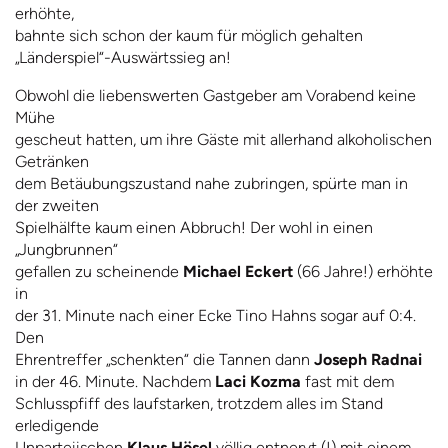
erhöhte,
bahnte sich schon der kaum für möglich gehalten
„Länderspiel“-Auswärtssieg an!
Obwohl die liebenswerten Gastgeber am Vorabend keine
Mühe
gescheut hatten, um ihre Gäste mit allerhand alkoholischen
Getränken
dem Betäubungszustand nahe zubringen, spürte man in
der zweiten
Spielhälfte kaum einen Abbruch! Der wohl in einen
„Jungbrunnen“
gefallen zu scheinende
Michael Eckert
(66 Jahre!) erhöhte
in
der 31. Minute nach einer Ecke Tino Hahns sogar auf 0:4.
Den
Ehrentreffer „schenkten“ die Tannen dann
Joseph Radnai
in der 46. Minute. Nachdem
Laci Kozma
fast mit dem
Schlusspfiff des laufstarken, trotzdem alles im Stand
erledigende
Unparteiischen
Klaus Hösel
völlig entnervt (!) mit einem