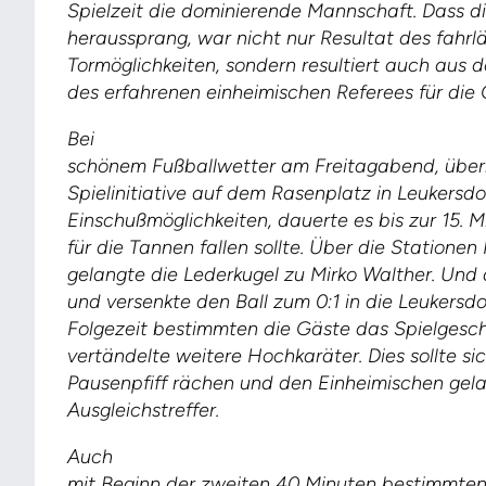
Spielzeit die dominierende Mannschaft. Dass di
heraussprang, war nicht nur Resultat des fahr
Tormöglichkeiten, sondern resultiert auch aus d
des erfahrenen einheimischen Referees für die
Bei
schönem Fußballwetter am Freitagabend, übern
Spielinitiative auf dem Rasenplatz in Leukersd
Einschußmöglichkeiten, dauerte es bis zur 15. M
für die Tannen fallen sollte. Über die Statione
gelangte die Lederkugel zu Mirko Walther. Und d
und versenkte den Ball zum 0:1 in die Leukersd
Folgezeit bestimmten die Gäste das Spielgesc
vertändelte weitere Hochkaräter. Dies sollte s
Pausenpfiff rächen und den Einheimischen gel
Ausgleichstreffer.
Auch
mit Beginn der zweiten 40 Minuten bestimmten 