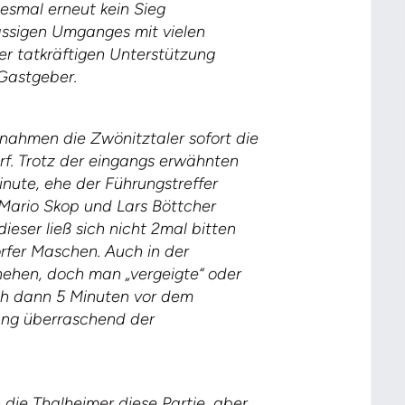
esmal erneut kein Sieg
lässigen Umganges mit vielen
er tatkräftigen Unterstützung
 Gastgeber.
ahmen die Zwönitztaler sofort die
orf. Trotz der eingangs erwähnten
inute, ehe der Führungstreffer
n Mario Skop und Lars Böttcher
ieser ließ sich nicht 2mal bitten
orfer Maschen. Auch in der
hehen, doch man „vergeigte“ oder
ich dann 5 Minuten vor dem
ang überraschend der
die Thalheimer diese Partie,
aber