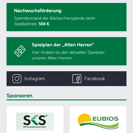
Nachwuchsförderung
Spendenstand der Bierbecherspende beim
Spielbetrieb:
566 €
Spielplan der „Alten Herren“
Hier findest du den aktuellen Spielplan
unserer Alten Herren.
Instagram
Facebook
Sponsoren