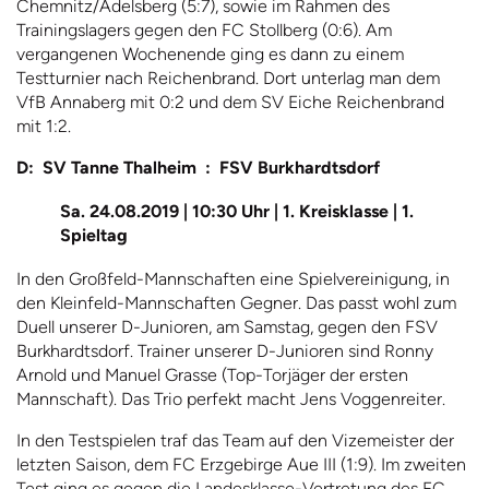
Chemnitz/Adelsberg (5:7), sowie im Rahmen des
Trainingslagers gegen den FC Stollberg (0:6). Am
vergangenen Wochenende ging es dann zu einem
Testturnier nach Reichenbrand. Dort unterlag man dem
VfB Annaberg mit 0:2 und dem SV Eiche Reichenbrand
mit 1:2.
D: SV Tanne Thalheim : FSV Burkhardtsdorf
Sa. 24.08.2019 | 10:30 Uhr | 1. Kreisklasse | 1.
Spieltag
In den Großfeld-Mannschaften eine Spielvereinigung, in
den Kleinfeld-Mannschaften Gegner. Das passt wohl zum
Duell unserer D-Junioren, am Samstag, gegen den FSV
Burkhardtsdorf. Trainer unserer D-Junioren sind Ronny
Arnold und Manuel Grasse (Top-Torjäger der ersten
Mannschaft). Das Trio perfekt macht Jens Voggenreiter.
In den Testspielen traf das Team auf den Vizemeister der
letzten Saison, dem FC Erzgebirge Aue III (1:9). Im zweiten
Test ging es gegen die Landesklasse-Vertretung des FC