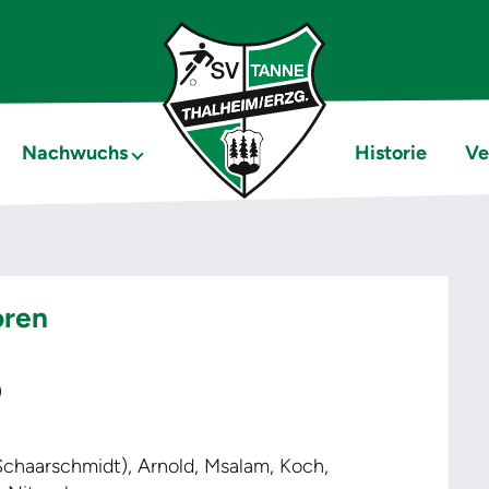
Nachwuchs
Historie
Ve
oren
)
Schaarschmidt), Arnold, Msalam, Koch,