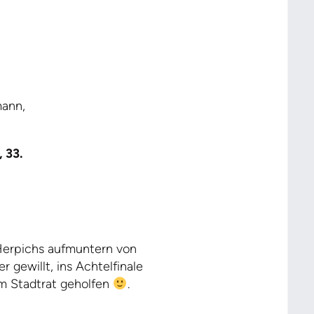
mann,
, 33.
 Herpichs aufmuntern von
 gewillt, ins Achtelfinale
em Stadtrat geholfen
.