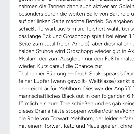
nahmen die Tannen dann auch aktiver am Spiel te
besonders durch die weiten Bälle von Barthold 
auf der linken Seite machte Betrieb. So ergabe
schießt Torwart aus 5 m an, Teichert wählt bei s
das lange Eck und Groschopp spielt bei einer 3:1
Seite zum total freien Arnold), aber diesmal ohn
halben Stunde wird Groschopp wieder gut in Akt
Msalam, der zum Ausgleich nur den Fuß hinhalten
wieder. Kurz darauf die Chance zur
Thalheimer Führung — Doch Shakespeare’s Dram
feiner Lupfer (wenn gewollt- Weltklasse) senkt s
unerreichbar für Mehlhorn. Dies war der Anpfiff 
mannschaftliches Black out in den folgenden 6 
förmlich ein zum Tore schießen und es gab kein
dieses Drama hätte stoppen wollen/dürfen/kön
die Rolle von Torwart Mehlhorn, der leider erfa
mit einem Torwart Katz und Maus spielen, ohne da