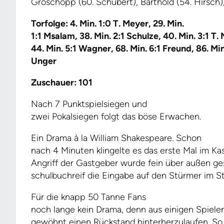
Groschopp (60. Schubert), Barthold (54. Hirsch)
Torfolge: 4. Min. 1:0 T. Meyer, 29. Min.
1:1 Msalam, 38. Min. 2:1 Schulze, 40. Min. 3:1 T. 
44. Min. 5:1 Wagner, 68. Min. 6:1 Freund, 86. Min
Unger
Zuschauer: 101
Nach 7 Punktspielsiegen und
zwei Pokalsiegen folgt das böse Erwachen.
Ein Drama à la William Shakespeare. Schon
nach 4 Minuten klingelte es das erste Mal im Ka
Angriff der Gastgeber wurde fein über außen ges
schulbuchreif die Eingabe auf den Stürmer im St
Für die knapp 50 Tanne Fans
noch lange kein Drama, denn aus einigen Spiele
gewöhnt einen Rückstand hinterherzulaufen. So