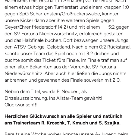
Hallenkreismeisterschaft in Annaberg vor der Brust. Nach
einem etwas holprigen Turnierstart und einem knappen 1:0
gegen SpG Scharfenstein/Großrückerswalde, konnten
unsere Kicker dann aber ihre weiteren Spiele gegen
Geyer/Ehrenfriedersdorf (4:2) und mit einem 5:2 gegen
den SV Fortuna Niederwürschnitz, erfolgreich gestalten
und das Halbfinale buchen. Dort bezwangen unsere Jungs
den ATSV Gebirge-Gelobtland. Nach einem 0:2 Rückstand,
konnte unser Team das Spiel noch mit 3:2 drehen und
buchte somit das Ticket fürs Finale. Im Finale traf man auf
einen alten Bekannten aus der Vorrunde, SV Fortuna
Niederwürschnitz. Aber auch hier ließen die Jungs nichts
anbrennen und gewannen des Finale souverän mit 2:0.
Neben dem Titel, wurde P. Neubert, als
Einzelauszeichnung, ins Allstar-Team gewählt!
Glückwunsch!!!
Herzlichen Glückwunsch an alle Spieler und natürlich
ans Trainerteam R. Kroschk, T. Kmuch und S. Szajka.
Bereits eine Woche vorher, konnte unsere A-Jugend beim