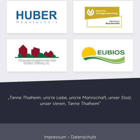
„Tanne Thalheim, uns’re Liebe, uns’re Mannschaft,
unser Stolz,
unser Verein, Tanne Thalheim”
Impressum
•
Datenschutz