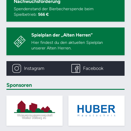
Nachwuchsförderung
Spendenstand der Bierbecherspende beim
Spielbetrieb:
566 €
Spielplan der „Alten Herren“
Hier findest du den aktuellen Spielplan
unserer Alten Herren.
Instagram
Facebook
Sponsoren