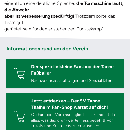
eigentlich eine deutliche Sprache:
die Tormaschine läuft
,
die Abwehr
aber ist verbesserungsbedürftig!
Trotzdem sollte das
Team gut
gerüstet sein für den anstehenden Punktekampf!
Informationen rund um den Verein
Der spezielle kleine Fanshop der Tanne
Fußballer
Nachwuchsausstattungen und Spezialitäten
Jetzt entdecken – Der SV Tanne
Thalheim Fan-Shop wartet auf dich!
Ob Fan oder Vereinsmitglied – hier findest du
alles, was das grün-weiße Herz begehrt! Von
Trikots und Schals bis zu praktischen