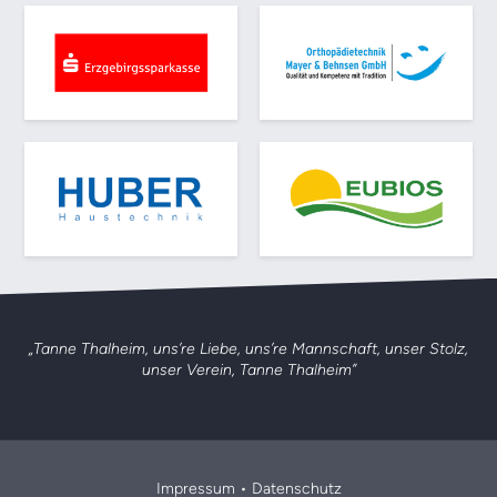
„Tanne Thalheim, uns’re Liebe, uns’re Mannschaft,
unser Stolz,
unser Verein, Tanne Thalheim”
Impressum
•
Datenschutz