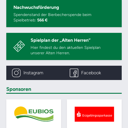
Nachwuchsförderung
Spendenstand der Bierbecherspende beim
Spielbetrieb:
566 €
Spielplan der „Alten Herren“
Hier findest du den aktuellen Spielplan
unserer Alten Herren.
Instagram
Facebook
Sponsoren