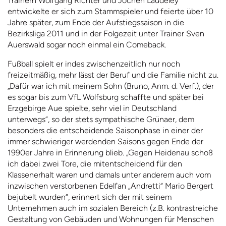
Trainern Wolfgang Richter und Jochen Laudeley
entwickelte er sich zum Stammspieler und feierte über 10
Jahre später, zum Ende der Aufstiegssaison in die
Bezirksliga 2011 und in der Folgezeit unter Trainer Sven
Auerswald sogar noch einmal ein Comeback.
Fußball spielt er indes zwischenzeitlich nur noch
freizeitmäßig, mehr lässt der Beruf und die Familie nicht zu.
„Dafür war ich mit meinem Sohn (Bruno, Anm. d. Verf.), der
es sogar bis zum VfL Wolfsburg schaffte und später bei
Erzgebirge Aue spielte, sehr viel in Deutschland
unterwegs“, so der stets sympathische Grünaer, dem
besonders die entscheidende Saisonphase in einer der
immer schwieriger werdenden Saisons gegen Ende der
1990er Jahre in Erinnerung blieb. „Gegen Heidenau schoß
ich dabei zwei Tore, die mitentscheidend für den
Klassenerhalt waren und damals unter anderem auch vom
inzwischen verstorbenen Edelfan „Andretti“ Mario Bergert
bejubelt wurden“, erinnert sich der mit seinem
Unternehmen auch im sozialen Bereich (z.B. kontrastreiche
Gestaltung von Gebäuden und Wohnungen für Menschen