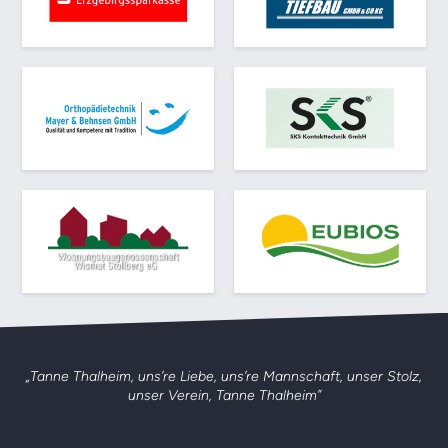
„Tanne Thalheim, uns’re Liebe, uns’re Mannschaft,
unser Stolz,
unser Verein, Tanne Thalheim”