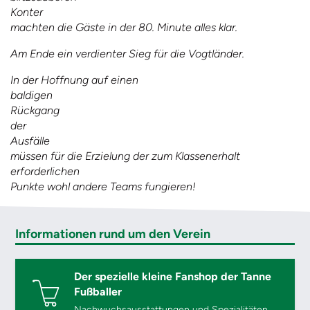
K
onter
machten die Gäste in der 80. Minute alles
k
lar.
Am Ende ein verdienter Sieg für die Vogtländer.
In der Hoffnung auf eine
n
baldige
n
R
ückgang
de
r
Ausf
älle
müssen für die Erzielung der zum Klassenerhalt
erforderlichen
Punkte wohl andere Teams fungieren!
Informationen rund um den Verein
Der spezielle kleine Fanshop der Tanne
Fußballer
Nachwuchsausstattungen und Spezialitäten