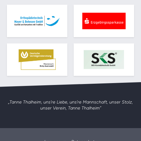
„Tanne Thalheim, uns’re Liebe, uns’re Mannschaft,
unser Stolz,
unser Verein, Tanne Thalheim”