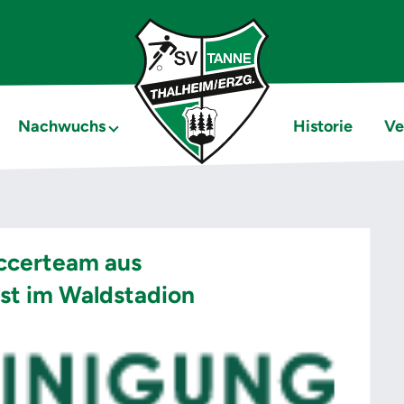
Nachwuchs
Historie
Ve
occerteam aus
st im Waldstadion