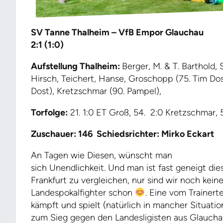
SV Tanne Thalheim – VfB Empor Glauchau
2:1 (1:0)
Aufstellung Thalheim:
Berger, M. & T. Barthold, 
Hirsch, Teichert, Hanse, Groschopp (75. Tim Dos
Dost), Kretzschmar (90. Pampel),
Torfolge:
21. 1:0 ET Groß, 54.
2:0 Kretzschmar, 5
Zuschauer: 146
Schiedsrichter: Mirko Eckart
An Tagen wie Diesen, wünscht man
sich Unendlichkeit. Und man ist fast geneigt die
Frankfurt zu vergleichen, nur sind wir noch keine
Landespokalfighter schon
. Eine vom Trainer
kämpft und spielt (natürlich in mancher Situati
zum Sieg gegen den Landesligisten aus Glaucha