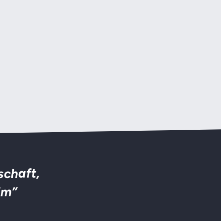
schaft,
im”