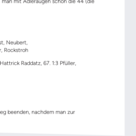
man mit Adleraugen schon die 44 (die
st, Neubert,
r, Rockstroh
rick Raddatz, 67. 1:3 Pfüller,
Sieg beenden, nachdem man zur