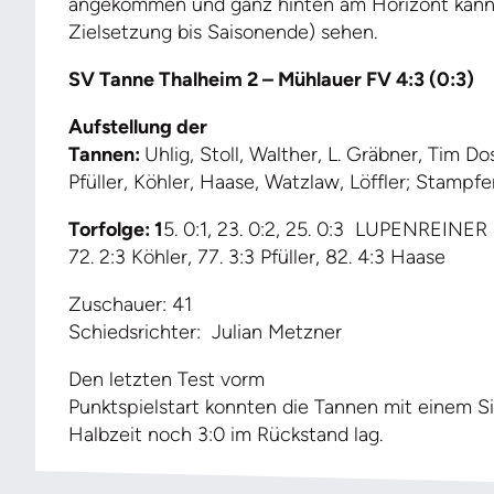
angekommen und ganz hinten am Horizont kann 
Zielsetzung bis Saisonende) sehen.
S
V Tanne
Thalheim 2 – Mühlauer FV 4:3 (0:3)
Aufstellung der
Tannen:
Uhlig, Stoll, Walther, L. Gräbner, Tim Do
Pfüller, Köhler, Haase, Watzlaw, Löffler; Stampfe
Torfolge: 1
5. 0:1, 23. 0:2, 25. 0:3
LUPENREINER Hatt
72. 2:3 Köhler, 77. 3:3 Pfüller, 82. 4:3 Haase
Zuschauer: 41
Schiedsrichter: Julian Metzner
Den letzten Test vorm
Punktspielstart konnten die Tannen mit einem 
Halbzeit noch 3:0 im Rückstand lag.