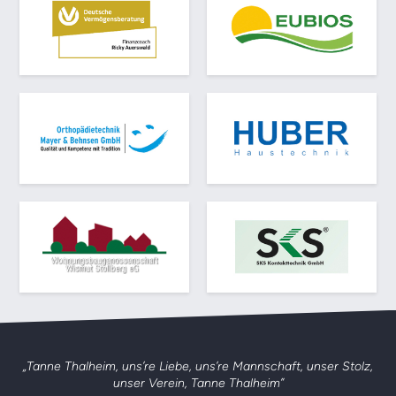
„Tanne Thalheim, uns’re Liebe, uns’re Mannschaft,
unser Stolz,
unser Verein, Tanne Thalheim”