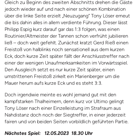
Gleich zu Beginn des zweiten Abschnitts drehen die Gäste
jedoch wieder auf und nach einer schönen Kombination
über die linke Seite erzielt „Neuzugang“ Tony Löser erneut
die bis dahin alles in allem verdiente Führung. Dieser lässt
Philipp Espig kurz darauf gar das 1:3 folgen, was einen
Routinier/Altmeister der Tannen schon verfrüht jubilieren
ließ – doch weit gefehlt. Zunächst kratzt Gerd Rieß einen
Freistoß von halblinks noch sensationell aus dem kurzen
Eck, doch kurze Zeit später fällt der Anschlusstreffer nach
einer der wenigen Unaufmerksamkeiten im Vorwärtsspiel.
Den Ausgleich setzt es nur kurze Zeit später, einen
umstrittenen Freistoß zirkelt ein Marienberger um die
Mauer herum aufs kurze Eck und es steht 3:3.
Doch irgendwie meinte es wohl jemand gut mit den
kampfstarken Thalheimern, denn kurz vor Ultimo gelingt
Tony Löser nach einer Einzelleistung im Strafraum aus
Nahdistanz doch noch der Siegtreffer, in einer jederzeit
fairen und von beiden Seiten vorbildlich geführten Partie.
Nächstes Spiel: 12.05.2023 18.30 Uhr