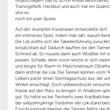
ungeschlagen! Das ist schon etwas Besonderes, 
Trainingsfleiß, Herzblut und auch mal ein Quänt
sind es
noch ein paar Spiele.
Auf den stumpfen Kunstrasen entwickelte sich
ein intensives Spiel, indem man sah, warum beid
Die Lok wollte sich die Tabellenführung zurückh
einsatzstark auf. Dadurch kauften sie den Tanne
Schneid ab. So musste dann auch Woidtke mit ei
passen. Schade, denn zuvor setzte er sich zweim
und sorgte für Alarm im Maschinenraum (Strafr
dann erstmal die Lok. Die Tannen können vorm 1
Liebers packt einen Sonntagsschuss aus, der unh
Winkel einschlägt. Doch unbeeindruckt versuche
Klasse auf den Platz zu bringen. In Ansätzen ge
gut. So hätte es bei Teicherts zwei Kopfballch
der siebzehnjährige Torsteher der Lok stand be
Einschussmöglichkeiten der Tannen fehlte die Pr