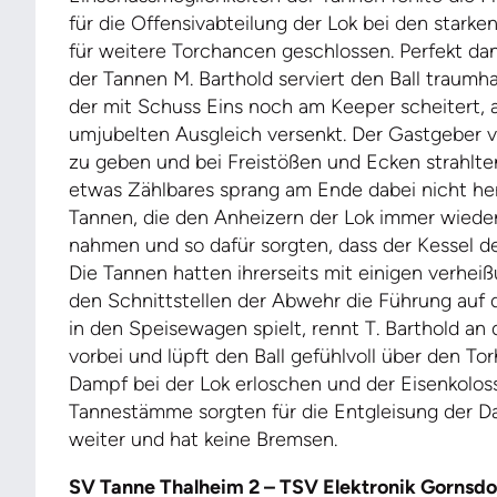
für die Offensivabteilung der Lok bei den stark
für weitere Torchancen geschlossen. Perfekt dan
der Tannen M. Barthold serviert den Ball traumh
der mit Schuss Eins noch am Keeper scheitert,
umjubelten Ausgleich versenkt. Der Gastgeber 
zu geben und bei Freistößen und Ecken strahlten
etwas Zählbares sprang am Ende dabei nicht her
Tannen, die den Anheizern der Lok immer wieder
nahmen und so dafür sorgten, dass der Kessel de
Die Tannen hatten ihrerseits mit einigen verhei
den Schnittstellen der Abwehr die Führung auf 
in den Speisewagen spielt, rennt T. Barthold an
vorbei und lüpft den Ball gefühlvoll über den To
Dampf bei der Lok erloschen und der Eisenkolo
Tannestämme sorgten für die Entgleisung der Da
weiter und hat keine Bremsen.
SV Tanne Thalheim 2 – TSV Elektronik Gornsdor