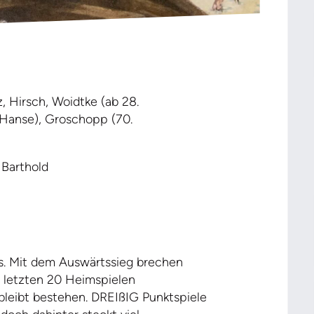
z, Hirsch, Woidtke (ab 28.
. Hanse), Groschopp (70.
. Barthold
us. Mit dem Auswärtssieg brechen
n letzten 20 Heimspielen
bleibt bestehen. DREIßIG Punktspiele