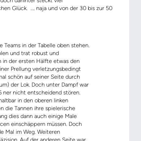
doch dahinter steckt viel
chen Glück.
…. naja und von der 30 bis zur 50
e Teams in der Tabelle oben stehen.
olen und trat robust und
n in der ersten Hälfte etwas den
ner Prellung verletzungsbedingt
al schön auf seiner Seite durch
aum) der Lok. Doch unter Dampf war
6 ner nicht entscheidend stören.
altbar in den oberen linken
n die Tannen ihre spielerische
lang dies dann auch einige Male
ancen einschäppern müssen. Doch
ide Mal im Weg. Weiteren
äzision. Auf der anderen Seite war