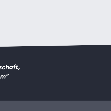
schaft,
im”