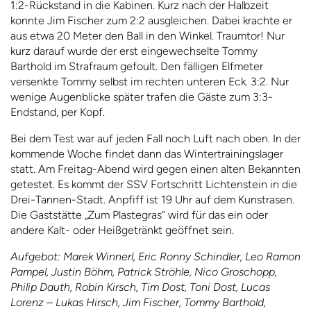
1:2-Rückstand in die Kabinen. Kurz nach der Halbzeit
konnte Jim Fischer zum 2:2 ausgleichen. Dabei krachte er
aus etwa 20 Meter den Ball in den Winkel. Traumtor! Nur
kurz darauf wurde der erst eingewechselte Tommy
Barthold im Strafraum gefoult. Den fälligen Elfmeter
versenkte Tommy selbst im rechten unteren Eck. 3:2. Nur
wenige Augenblicke später trafen die Gäste zum 3:3-
Endstand, per Kopf.
Bei dem Test war auf jeden Fall noch Luft nach oben. In der
kommende Woche findet dann das Wintertrainingslager
statt. Am Freitag-Abend wird gegen einen alten Bekannten
getestet. Es kommt der SSV Fortschritt Lichtenstein in die
Drei-Tannen-Stadt. Anpfiff ist 19 Uhr auf dem Kunstrasen.
Die Gaststätte „Zum Plastegras“ wird für das ein oder
andere Kalt- oder Heißgetränkt geöffnet sein.
Aufgebot: Marek Winnerl, Eric Ronny Schindler, Leo Ramon
Pampel, Justin Böhm, Patrick Ströhle, Nico Groschopp,
Philip Dauth, Robin Kirsch, Tim Dost, Toni Dost, Lucas
Lorenz – Lukas Hirsch, Jim Fischer, Tommy Barthold,