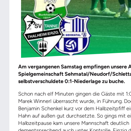
Am vergangenen Samstag empfingen unsere A-J
Spielgemeinschaft Sehmatal/Neudorf/Schlettau
selbstverschuldete 0:1-Niederlage zu buche.
Schon nach elf Minuten gingen die Gäste mit 1:
Marek Winnerl überrascht wurde, in Führung. Doc
Benjamin Schenkel kurz vor dem Halbzeitpfiff e
Hahn auf außen gut durchsetzte. So gings mit e
Halbzeitpause kam unsere Mannschaft deutlich s
dementsprechend auch unter Kontrolle. Einzig d