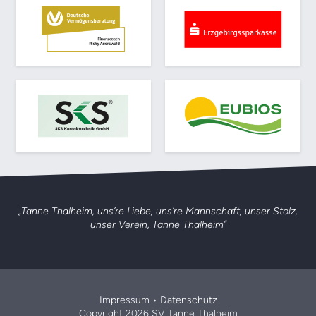
„Tanne Thalheim, uns’re Liebe, uns’re Mannschaft,
unser Stolz,
unser Verein, Tanne Thalheim”
Impressum
•
Datenschutz
Copyright 2026 SV Tanne Thalheim