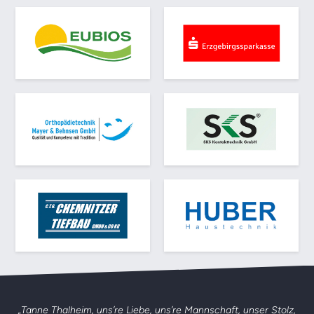
„Tanne Thalheim, uns’re Liebe, uns’re Mannschaft,
unser Stolz,