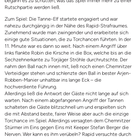
begann es zu schütten, was das Spiel immer mehr zu einer
Rutschpartie werden ließ.
Zum Spiel: Die Tanne-Elf startete engagiert und war
nahezu durchgängig in der Nähe des Rapid-Strafraumes.
Zunehmend wurde man zwingender und erarbeitete sich
einige gute Situationen, die zu Torchancen führten. In der
11. Minute war es dann so weit. Nach einem Angriff über
links flankte Robin die Kirsche in die Box, welche bis an die
Sechzehnerkante zu Torjäger Ströhle durchrutschte. Der
nahm den Ball nach innen mit, ließ noch einen Chemnitzer
Verteidiger stehen und schlenzte den Ball in bester Arjen-
Robben-Manier unhaltbar ins lange Eck – die
hochverdiente Führung.
Allerdings ließ die Antwort der Gäste nicht lange auf sich
warten. Nach einem abgefangenen Angriff der Tannen
schalteten die Gäste blitzschnell um und erspielten sich
die mit Abstand beste, fairer Weise aber auch die einzige
Torchance im Spiel. Allerdings versagten dem Chemnitzer
Stürmer im Eins gegen Eins mit Keeper Stefan Berger die
Nerven. Wer kann es ihm verübeln? Rapid versuchte durch