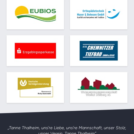
„Tanne Thalheim, uns’re Liebe, uns’re Mannschaft,
unser Stolz,
unser Verein, Tanne Thalheim”