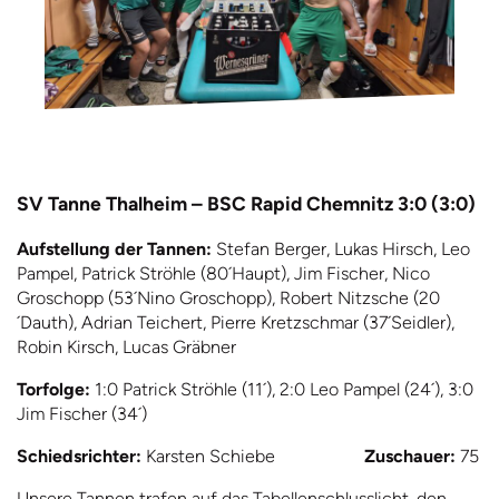
SV Tanne Thalheim – BSC Rapid Chemnitz 3:0 (3:0)
Aufstellung der Tannen:
Stefan Berger, Lukas Hirsch, Leo
Pampel, Patrick Ströhle (80´Haupt), Jim Fischer, Nico
Groschopp (53´Nino Groschopp), Robert Nitzsche (20
´Dauth), Adrian Teichert, Pierre Kretzschmar (37´Seidler),
Robin Kirsch, Lucas Gräbner
Torfolge:
1:0 Patrick Ströhle (11´), 2:0 Leo Pampel (24´), 3:0
Jim Fischer (34´)
Schiedsrichter:
Karsten Schiebe
Zuschauer:
75
Unsere Tannen trafen auf das Tabellenschlusslicht, den