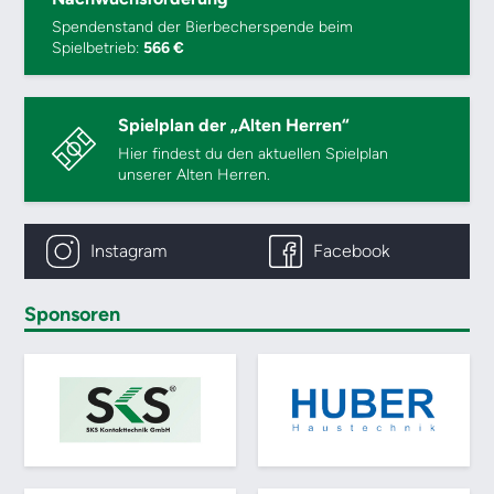
Spendenstand der Bierbecherspende beim
Spielbetrieb:
566 €
Spielplan der „Alten Herren“
Hier findest du den aktuellen Spielplan
unserer Alten Herren.
Instagram
Facebook
Sponsoren