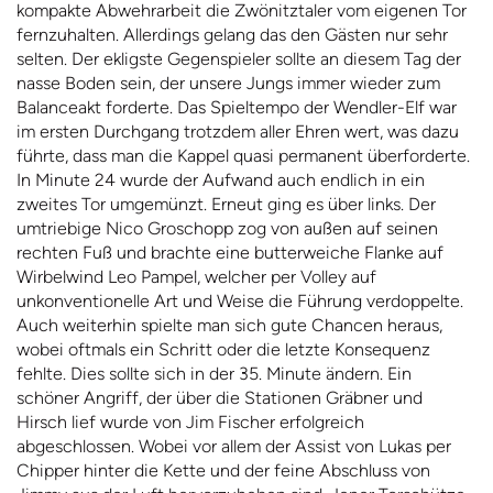
kompakte Abwehrarbeit die Zwönitztaler vom eigenen Tor
fernzuhalten. Allerdings gelang das den Gästen nur sehr
selten. Der ekligste Gegenspieler sollte an diesem Tag der
nasse Boden sein, der unsere Jungs immer wieder zum
Balanceakt forderte. Das Spieltempo der Wendler-Elf war
im ersten Durchgang trotzdem aller Ehren wert, was dazu
führte, dass man die Kappel quasi permanent überforderte.
In Minute 24 wurde der Aufwand auch endlich in ein
zweites Tor umgemünzt. Erneut ging es über links. Der
umtriebige Nico Groschopp zog von außen auf seinen
rechten Fuß und brachte eine butterweiche Flanke auf
Wirbelwind Leo Pampel, welcher per Volley auf
unkonventionelle Art und Weise die Führung verdoppelte.
Auch weiterhin spielte man sich gute Chancen heraus,
wobei oftmals ein Schritt oder die letzte Konsequenz
fehlte. Dies sollte sich in der 35. Minute ändern. Ein
schöner Angriff, der über die Stationen Gräbner und
Hirsch lief wurde von Jim Fischer erfolgreich
abgeschlossen. Wobei vor allem der Assist von Lukas per
Chipper hinter die Kette und der feine Abschluss von