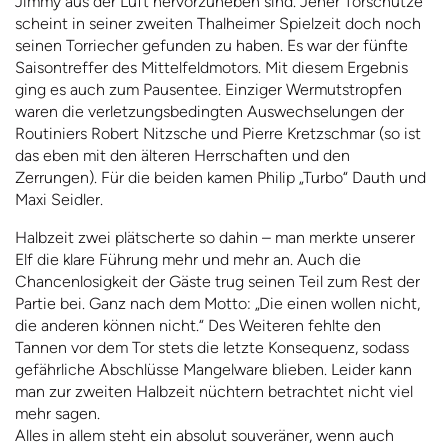
Jimmy aus der Luft hervorzuheben sind. Jener Torschütze
scheint in seiner zweiten Thalheimer Spielzeit doch noch
seinen Torriecher gefunden zu haben. Es war der fünfte
Saisontreffer des Mittelfeldmotors. Mit diesem Ergebnis
ging es auch zum Pausentee. Einziger Wermutstropfen
waren die verletzungsbedingten Auswechselungen der
Routiniers Robert Nitzsche und Pierre Kretzschmar (so ist
das eben mit den älteren Herrschaften und den
Zerrungen). Für die beiden kamen Philip „Turbo“ Dauth und
Maxi Seidler.
Halbzeit zwei plätscherte so dahin – man merkte unserer
Elf die klare Führung mehr und mehr an. Auch die
Chancenlosigkeit der Gäste trug seinen Teil zum Rest der
Partie bei. Ganz nach dem Motto: „Die einen wollen nicht,
die anderen können nicht.“ Des Weiteren fehlte den
Tannen vor dem Tor stets die letzte Konsequenz, sodass
gefährliche Abschlüsse Mangelware blieben. Leider kann
man zur zweiten Halbzeit nüchtern betrachtet nicht viel
mehr sagen.
Alles in allem steht ein absolut souveräner, wenn auch