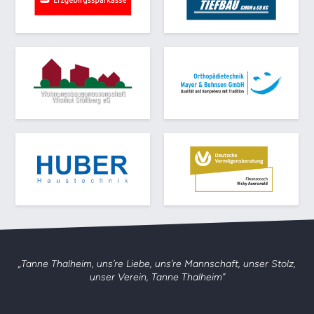
„Tanne Thalheim, uns’re Liebe, uns’re Mannschaft,
unser Stolz,
unser Verein, Tanne Thalheim”