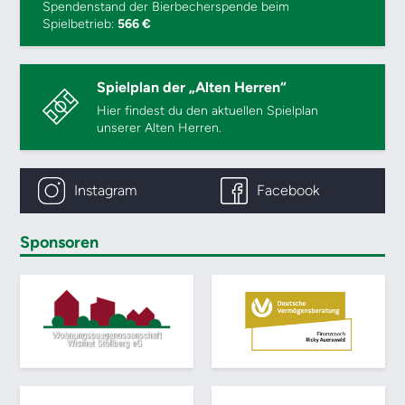
Spendenstand der Bierbecherspende beim
Spielbetrieb:
566 €
Spielplan der „Alten Herren“
Hier findest du den aktuellen Spielplan
unserer Alten Herren.
Instagram
Facebook
Sponsoren