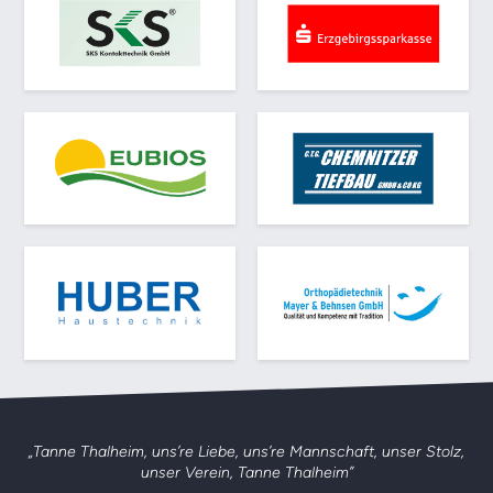
„Tanne Thalheim, uns’re Liebe, uns’re Mannschaft,
unser Stolz,
unser Verein, Tanne Thalheim”