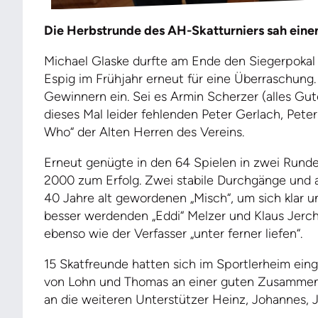
Die Herbstrunde des AH-Skatturniers sah einen
Michael Glaske durfte am Ende den Siegerpokal
Espig im Frühjahr erneut für eine Überraschung. 
Gewinnern ein. Sei es Armin Scherzer (alles Gu
dieses Mal leider fehlenden Peter Gerlach, Pete
Who“ der Alten Herren des Vereins.
Erneut genügte in den 64 Spielen in zwei Rund
2000 zum Erfolg. Zwei stabile Durchgänge und
40 Jahre alt gewordenen „Misch“, um sich klar u
besser werdenden „Eddi“ Melzer und Klaus Jerche
ebenso wie der Verfasser „unter ferner liefen“.
15 Skatfreunde hatten sich im Sportlerheim ein
von Lohn und Thomas an einer guten Zusammenk
an die weiteren Unterstützer Heinz, Johannes, 