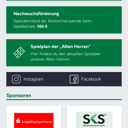
Nachwuchsförderung
Spendenstand der Bierbecherspende beim
Spielbetrieb:
566 €
Spielplan der „Alten Herren“
Hier findest du den aktuellen Spielplan
unserer Alten Herren.
Instagram
Facebook
Sponsoren