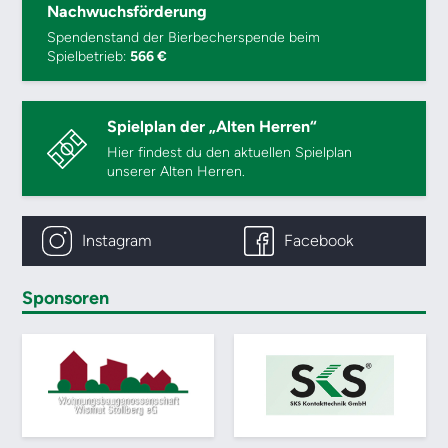
Nachwuchsförderung
Spendenstand der Bierbecherspende beim
Spielbetrieb:
566 €
Spielplan der „Alten Herren“
Hier findest du den aktuellen Spielplan
unserer Alten Herren.
Instagram
Facebook
Sponsoren