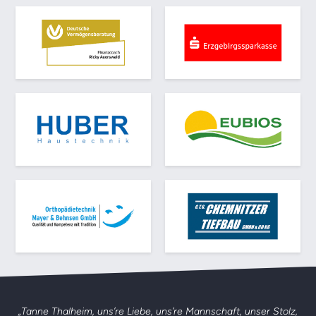
„Tanne Thalheim, uns’re Liebe, uns’re Mannschaft,
unser Stolz,