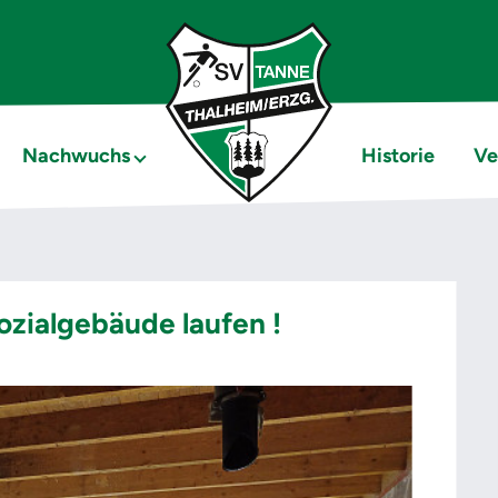
Nachwuchs
Historie
Ve
zialgebäude laufen !