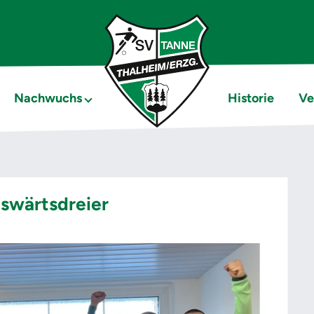
Nachwuchs
Historie
Ve
uswärtsdreier