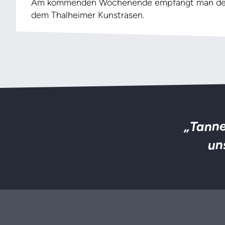
Am kommenden Wochenende empfängt man den Ob
dem Thalheimer Kunstrasen.
„Tanne
un