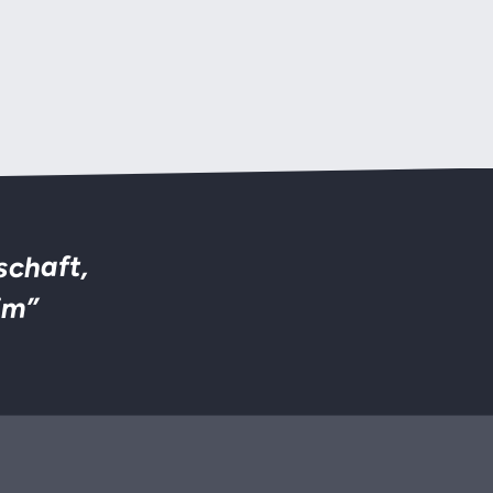
schaft,
im”