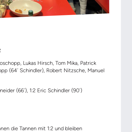
2
oschopp, Lukas Hirsch, Tom Mika, Patrick
opp (64´ Schindler), Robert Nitzsche, Manuel
ider (66´), 1:2 Eric Schindler (90´)
nnen die Tannen mit 1:2 und bleiben