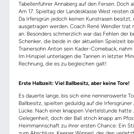
Tabellenführer Annaberg auf den Fersen. Doch al
Am 17. Spieltag der Landesklasse West reisten d
Da Irfersgrün jedoch keinen Kunstrasen besitzt,
ausgetragen werden. Coach René Wendler trat mi
an. Besonders schmerzlich war das Fehlen der 
Schenker, die beide in der aktuellen Spielzeit ber
Trainersohn Anton sein Kader-Comeback, nahm z
Im Hinspiel unterlagen die Tannen in letzter Mi
Rechnung, die es zu begleichen galt!
Erste Halbzeit: Viel Ballbesitz, aber keine Tore!
Es dauerte lange, bis sich eine nennenswerte T
Ballbesitz, spielten geduldig auf die Irfersgrü
Lücke. Nach einer knappen Viertelstunde hatte 
Gelegenheit, doch der Ball strich knapp am Pfos
Heimmannschaft zu ihrer ersten Chance: Ein Stü
zum Abschluss. Keeper Winnerl, der den verletzt