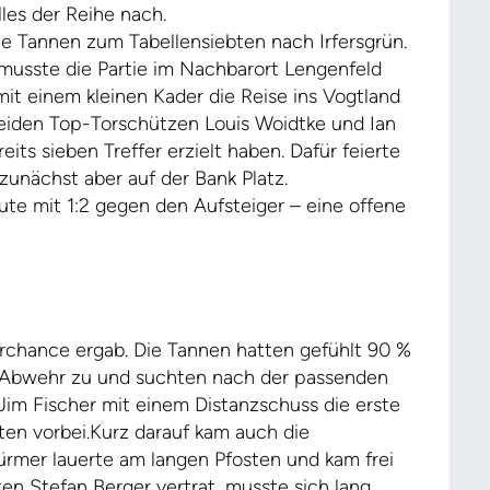
les der Reihe nach.
ie Tannen zum Tabellensiebten nach Irfersgrün.
 musste die Partie im Nachbarort Lengenfeld
t einem kleinen Kader die Reise ins Vogtland
beiden Top-Torschützen Louis Woidtke und Ian
eits sieben Treffer erzielt haben. Dafür feierte
unächst aber auf der Bank Platz.
nute mit 1:2 gegen den Aufsteiger – eine offene
orchance ergab. Die Tannen hatten gefühlt 90 %
ner Abwehr zu und suchten nach der passenden
Jim Fischer mit einem Distanzschuss die erste
ten vorbei.Kurz darauf kam auch die
rmer lauerte am langen Pfosten und kam frei
en Stefan Berger vertrat, musste sich lang