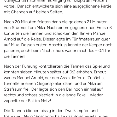
Volleyschuß nach einer Ecke ging nur knapp am Pfosten
vorbei. Danach entwickelte sich eine ausgeglichene Partie
mit Chancen auf beiden Seiten.
Nach 20 Minuten folgten dann die goldenen 21 Minuten
von Stürmer Tom Mika. Nach einem gegnerischen Freistoß
konterten die Tannen und schickten den flinken Manuel
Arnold auf die Reise. Dieser legte im Fünfmeterraum quer
auf Mika. Dessen ersten Abschluss konnte der Keeper noch
parieren, doch beim Nachschuss war er machtlos – 0:1 für
die Tannen!
Nach der Führung kontrollierten die Tannen das Spiel und
konnten sieben Minuten später auf 0:2 erhöhen. Erneut
war es Manuel Arnold, der den Assist lieferte: Zunächst
tunnelte er einen Gegenspieler, dann fand er Mika am
Strafraum frei. Der legte sich den Ball noch einmal auf
rechts und schoss platziert in die lange Ecke – wieder
zappelte der Ball im Netz!
Die Tannen blieben bissig in den Zweikämpfen und
fokussiert. Nico Groschopp hätte das Spiel bereits früher