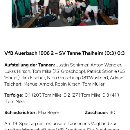
VfB Auerbach 1906 2 – SV Tanne Thalheim (0:3) 0:3
Aufstellung der Tannen:
Justin Schirmer, Anton Wendler,
Lukas Hirsch, Tom Mika (75´ Groschopp), Patrick Ströhle (65
´Haupt), Jim Fischer, Nico Groschopp (81´Wüstner), Adrian
Teichert, Manuel Arnold, Robin Kirsch, Tom Müller
Torfolge:
0:1 (20´) Tom Mika, 0:2 (27`) Tom Mika, 0:3 (41´)
Tom Mika
Schiedsrichter:
Max Beyer
Zuschauer:
30
Am 19. Spieltag reisten unsere Tannen ins Vogtland zur
zweiten Mannschaft des VfB Auerbach. Die Auerbacher