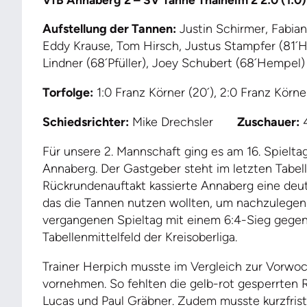
Aufstellung der Tannen:
Justin Schirmer, Fabian
Eddy Krause, Tom Hirsch, Justus Stampfer (81´H
Lindner (68´Pfüller), Joey Schubert (68´Hempel)
Torfolge:
1:0 Franz Körner (20´), 2:0 Franz Körner
Schiedsrichter:
Mike Drechsler
Zuschauer:
Für unsere 2. Mannschaft ging es am 16. Spielta
Annaberg. Der Gastgeber steht im letzten Tabel
Rückrundenauftakt kassierte Annaberg eine deut
das die Tannen nutzen wollten, um nachzulegen
vergangenen Spieltag mit einem 6:4-Sieg gege
Tabellenmittelfeld der Kreisoberliga.
Trainer Herpich musste im Vergleich zur Vorwo
vornehmen. So fehlten die gelb-rot gesperrten 
Lucas und Paul Gräbner. Zudem musste kurzfristi