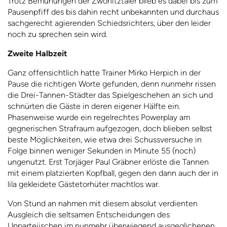
Trotz Bemühungen der Zwönitztaler blieb es dabei bis zum
Pausenpfiff des bis dahin recht unbekannten und durchaus
sachgerecht agierenden Schiedsrichters, über den leider
noch zu sprechen sein wird.
Zweite Halbzeit
Ganz offensichtlich hatte Trainer Mirko Herpich in der
Pause die richtigen Worte gefunden, denn nunmehr rissen
die Drei-Tannen-Städter das Spielgeschehen an sich und
schnürten die Gäste in deren eigener Hälfte ein.
Phasenweise wurde ein regelrechtes Powerplay am
gegnerischen Strafraum aufgezogen, doch blieben selbst
beste Möglichkeiten, wie etwa drei Schussversuche in
Folge binnen weniger Sekunden in Minute 55 (noch)
ungenutzt. Erst Torjäger Paul Gräbner erlöste die Tannen
mit einem platzierten Kopfball, gegen den dann auch der in
lila gekleidete Gästetorhüter machtlos war.
Von Stund an nahmen mit diesem absolut verdienten
Ausgleich die seltsamen Entscheidungen des
Unparteiischen im nunmehr überwiegend ausgeglichenen