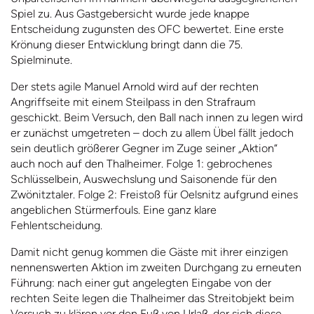
Spiel zu. Aus Gastgebersicht wurde jede knappe
Entscheidung zugunsten des OFC bewertet. Eine erste
Krönung dieser Entwicklung bringt dann die 75.
Spielminute.
Der stets agile Manuel Arnold wird auf der rechten
Angriffseite mit einem Steilpass in den Strafraum
geschickt. Beim Versuch, den Ball nach innen zu legen wird
er zunächst umgetreten – doch zu allem Übel fällt jedoch
sein deutlich größerer Gegner im Zuge seiner „Aktion“
auch noch auf den Thalheimer. Folge 1: gebrochenes
Schlüsselbein, Auswechslung und Saisonende für den
Zwönitztaler. Folge 2: Freistoß für Oelsnitz aufgrund eines
angeblichen Stürmerfouls. Eine ganz klare
Fehlentscheidung.
Damit nicht genug kommen die Gäste mit ihrer einzigen
nennenswerten Aktion im zweiten Durchgang zu erneuten
Führung: nach einer gut angelegten Eingabe von der
rechten Seite legen die Thalheimer das Streitobjekt beim
Versuch zu klären vor den Fuß von Urlaß, der sich diese