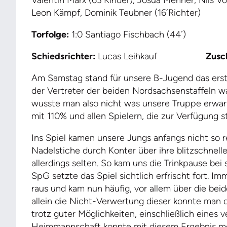
Valentin Marx (63´Kinder), Josua Mehner, Nils Vo
Leon Kämpf, Dominik Teubner (16´Richter)
Torfolge:
1:0 Santiago Fischbach (44´)
Schiedsrichter:
Lucas Leihkauf
Zusch
Am Samstag stand für unsere B-Jugend das erst
der Vertreter der beiden Nordsachsenstaffeln w
wusste man also nicht was unsere Truppe erwarte
mit 110% und allen Spielern, die zur Verfügung s
Ins Spiel kamen unsere Jungs anfangs nicht so 
Nadelstiche durch Konter über ihre blitzschnell
allerdings selten. So kam uns die Trinkpause be
SpG setzte das Spiel sichtlich erfrischt fort. I
raus und kam nun häufig, vor allem über die bei
allein die Nicht-Verwertung dieser konnte man 
trotz guter Möglichkeiten, einschließlich eines
Heimmannschaft konnte mit diesem Ergebnis meh