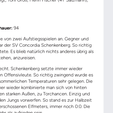
igt, Toni Groß, Henri Fischer (41´ Salzmann),
auer:
94
e von zwei Aufstiegsspielen an. Gegner und
ar der SV Concordia Schenkenberg. So richtig
te. Es blieb natürlich nichts anderes übrig als
tehen, anzureisen.
recht. Schenkenberg setzte immer wieder
en Offensivleute. So richtig zwingend wurde es
i sommerlichen Temperaturen sehr gelegen. Die
mmer wieder kombinierte man sich von hinten
den starken Außen, zu Torchancen. Einzig und
den Jungs vorwerfen. So stand es zur Halbzeit
 verschossenen Elfmeters, immer noch 0:0. Die
r als zufrieden sein.