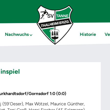
Nachwuchs
Historie
Ve
inspiel
khardtsdorf/Gornsdorf 1:0 (0:0)
aj (59´Oeser), Max Wötzel, Maurice Günther,