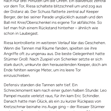
nach nur drei Minuten um die Ohren. Ein Ballverlust zentral
vor dem Tor, Riesa schaltete blitzschnell um und zog aus
der Distanz ab. Der Schuss flatterte zentral auf Keeper
Berger, der bei seiner Parade unglücklich aussah und den
Ball mit Knie/Oberschenkel ins eigene Tor abfälschte. So
lief man früh einem Rückstand hinterher – ähnlich wie
schon in Laubegast.
Riesa kontrollierte im weiteren Verlauf klar das Geschehen.
Wenn die Tannen mal Räume fanden, spielten sie ihre
Angriffe oft zu ungenau aus. Die beste Gelegenheit hatte
Stürmer Groß: Nach Zuspiel von Schenker setzte er sich
stark durch, umkurvte den herauseilenden Keeper, doch am
Ende fehlten wenige Meter, um ins leere Tor
einzuschieben.
Defensiv standen die Tannen sehr tief. Ein
Schreckmoment kam nach einer guten halben Stunde: Leo
Pampel musste verletzt raus, für ihn kam Eric Schindler.
Danach hatte man Glück, als ein zu kurzer Rückpass von
Kretzschmar beinahe ins Auge ging – der Riesaer Stürmer