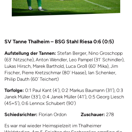
SV Tanne Thalheim – BSG Stahl Riesa 0:6 (0:5)
Aufstellung der Tannen:
Stefan Berger, Nino Groschopp
(63´ Nitzsche), Anton Wendler, Leo Pampel (31´ Schindler),
Lukas Hirsch, Marek Barthold, Luca Groß (60´ Mika), Jim
Fischer, Pierre Kretzschmar (80´ Haase), Ian Schenker,
Philip Dauth (60´ Teichert)
Torfolge:
0:1 Paul Kant (4´), 0:2 Markus Baumann (31´), 0:3
Janek Müller (33´), 0:4 Janek Müller (41´), 0:5 Georg Liesch
(45+5´), 0:6 Lennox Schubert (90´)
Schiedsrichter:
Florian Ordon
Zuschauer:
278
Es war mal wieder Heimspielzeit im Thalheimer