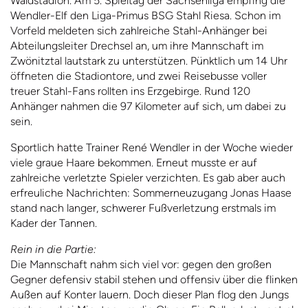
Waldstadion. Am 5. Spieltag der Sachsenliga empfing die
Wendler-Elf den Liga-Primus BSG Stahl Riesa. Schon im
Vorfeld meldeten sich zahlreiche Stahl-Anhänger bei
Abteilungsleiter Drechsel an, um ihre Mannschaft im
Zwönitztal lautstark zu unterstützen. Pünktlich um 14 Uhr
öffneten die Stadiontore, und zwei Reisebusse voller
treuer Stahl-Fans rollten ins Erzgebirge. Rund 120
Anhänger nahmen die 97 Kilometer auf sich, um dabei zu
sein.
Sportlich hatte Trainer René Wendler in der Woche wieder
viele graue Haare bekommen. Erneut musste er auf
zahlreiche verletzte Spieler verzichten. Es gab aber auch
erfreuliche Nachrichten: Sommerneuzugang Jonas Haase
stand nach langer, schwerer Fußverletzung erstmals im
Kader der Tannen.
Rein in die Partie:
Die Mannschaft nahm sich viel vor: gegen den großen
Gegner defensiv stabil stehen und offensiv über die flinken
Außen auf Konter lauern. Doch dieser Plan flog den Jungs