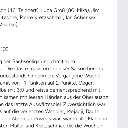
ch (46´ Teichert), Luca Groß (80´ Mika), Jim
itzsche, Pierre Kretzschmar, Ian Schenker,
Woidtke)
102
ag der Sachsenliga und damit zum
. Die Gäste mussten in dieser Saison bereits
terunbestands hinnehmen. Vergangene Woche
damit von –1 Punkten auf 2 Punkte. Gegen
lbe mit 3:0 und reiste dementsprechend mit
gen kamen mit leeren Händen aus der Oberlausitz
n das letzte Auswärtsspiel. Zuversichtlich war
s auf die verletzten Wendler, Mejadji, Dauth
 in den Alpen unterwegs war, waren alle Mann an
isten Müller und Kretzschmar, die die Wochen