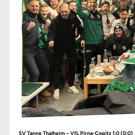
SV Tanne Thalheim – VfL Pirna-Copitz 1:0 (0:0)