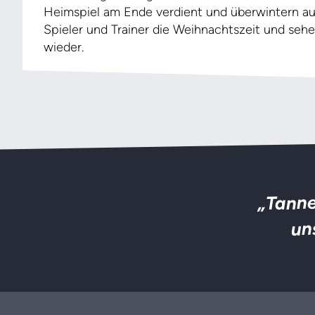
Heimspiel am Ende verdient und überwintern auf
Spieler und Trainer die Weihnachtszeit und sehe
wieder.
„Tanne
un