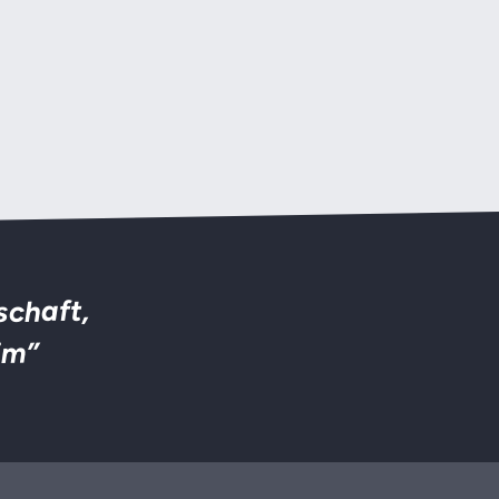
schaft,
im”