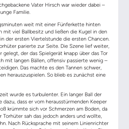
schgebackene Vater Hirsch war wieder dabei –
junge Familie.
angsminuten weit mit einer Fünferkette hinten
 mit viel Ballbesitz und ließen die Kugel in den
 in der ersten Viertelstunde die ersten Chancen.
hüter parierte zur Seite. Die Szene lief weiter,
r gelegt, der das Spielgerät knapp über das Tor
ich mit langen Bällen, offensiv passierte wenig –
rteidigen. Das machte es den Tannen schwer,
en herauszuspielen. So blieb es zunächst eine
eit wurde es turbulenter. Ein langer Ball der
rte dazu, dass er vom herausstürmenden Keeper
Groß krümmte sich vor Schmerzen am Boden, da
r Torhüter sah das jedoch anders und wollte,
ihn. Nach Rücksprache mit seinem Linienrichter