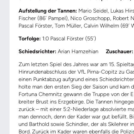
Aufstellung der Tannen:
Mario Seidel, Lukas Hirs
Fischer (86´ Pampel), Nico Groschopp, Robert N
Pascal Förster, Tom Müller, Calvin Wilhelm (69´ 
Torfolge:
1:0 Pascal Förster (55´)
Schiedsrichter:
Arian Hamzehian
Zuschauer:
Zum letzten Spiel des Jahres war am 15. Spielt
Hinrundenabschluss der VfL Pirna-Copitz zu Gast
einen Punktabzug aufgrund eines Schiedsrich
holte man den ersten Sieg der Saison und kam 
Fortuna Chemnitz gewann die Truppe von der E
breiter Brust ins Erzgebirge. Die Tannen hinge
zurück – mit einer 5:2-Niederlage absolvierte ma
man dennoch, denn der Kader war gut befüllt. Bi
und Barthold sowie Schindler, der als Skilehrer
Bord. Zurück im Kader waren ebenfalls die Poliz